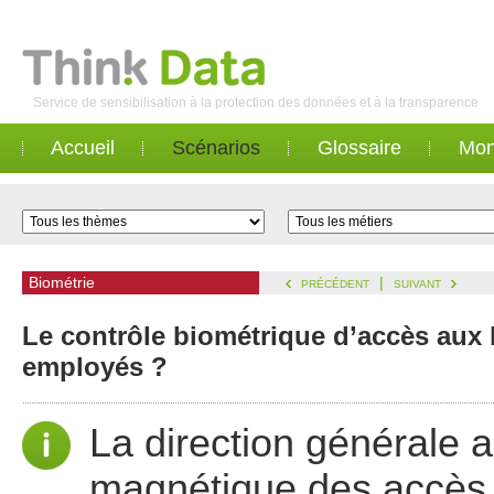
Service de sensibilisation à la protection des données et à la transparence
Accueil
Scénarios
Glossaire
Mon
Biométrie
|
PRÉCÉDENT
SUIVANT
Le contrôle biométrique d’accès aux l
employés ?
La direction générale 
magnétique des accès 