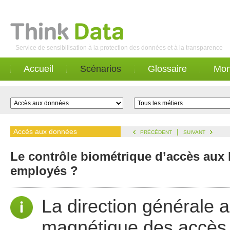
Service de sensibilisation à la protection des données et à la transparence
Accueil
Scénarios
Glossaire
Mon
Accès aux données
|
PRÉCÉDENT
SUIVANT
Le contrôle biométrique d’accès aux l
employés ?
La direction générale 
magnétique des accès 