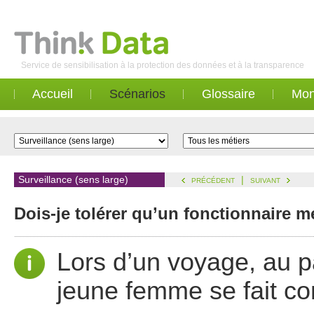
Service de sensibilisation à la protection des données et à la transparence
Accueil
Scénarios
Glossaire
Mon
Surveillance (sens large)
|
PRÉCÉDENT
SUIVANT
Dois-je tolérer qu’un fonctionnaire m
Lors d’un voyage, au 
jeune femme se fait con