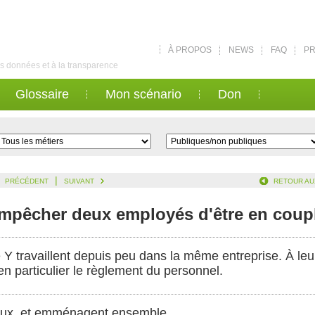
À PROPOS
NEWS
FAQ
PR
des données et à la transparence
Glossaire
Mon scénario
Don
|
PRÉCÉDENT
SUIVANT
RETOUR AU
empêcher deux employés d'être en coup
 travaillent depuis peu dans la même entreprise. À leur
n particulier le règlement du personnel.
eux, et emménagent ensemble.