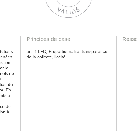
Principes de base
Resso
itutions
art. 4 LPD, Proportionnalité, transparence
données
de la collecte, licéité
iction
ar le
nels ne
s
tion du
ire. En
ents à
nce de
tion à