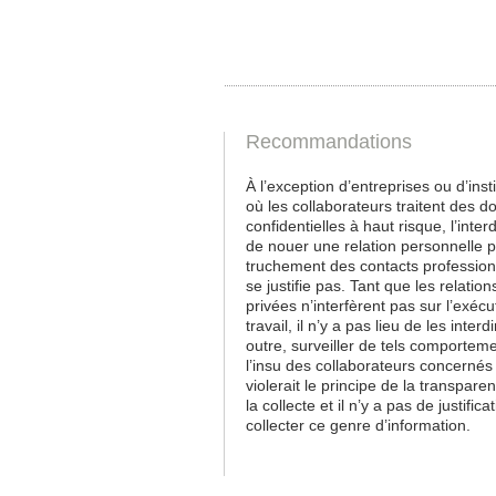
Recommandations
À l’exception d’entreprises ou d’inst
où les collaborateurs traitent des 
confidentielles à haut risque, l’interd
de nouer une relation personnelle p
truchement des contacts profession
se justifie pas. Tant que les relation
privées n’interfèrent pas sur l’exécu
travail, il n’y a pas lieu de les interd
outre, surveiller de tels comportem
l’insu des collaborateurs concernés
violerait le principe de la transpare
la collecte et il n’y a pas de justifica
collecter ce genre d’information.