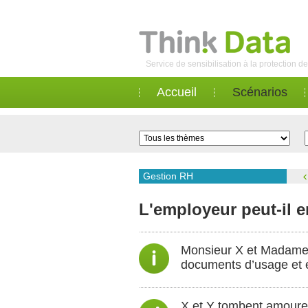
Service de sensibilisation à la protection 
Accueil
Scénarios
Gestion RH
L'employeur peut-il 
Monsieur X et Madame Y
documents d’usage et e
X et Y tombent amour