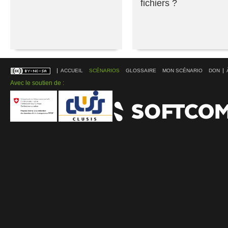
fichiers ?
ACCUEIL
SCÉNARIOS
GLOSSAIRE
MON SCÉNARIO
DON
Avec le soutien de :