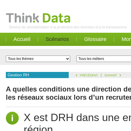
Service de sensibilisation à la protection des données et à la transparence
Accueil
Scénarios
Glossaire
Mon
Gestion RH
|
PRÉCÉDENT
SUIVANT
A quelles conditions une direction d
les réseaux sociaux lors d’un recrut
X est DRH dans une en
région.