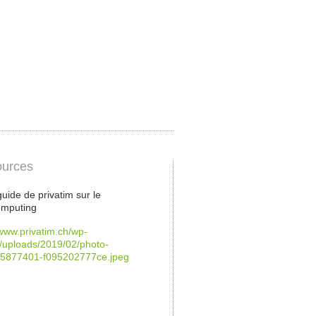
urces
guide de privatim sur le
omputing
/www.privatim.ch/wp-
/uploads/2019/02/photo-
5877401-f095202777ce.jpeg