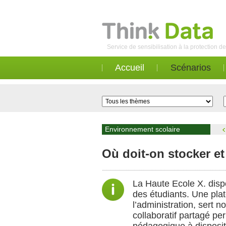
Service de sensibilisation à la protection 
Accueil
Scénarios
Environnement scolaire
Où doit-on stocker e
La Haute Ecole X. disp
des étudiants. Une pla
l’administration, sert 
collaboratif partagé p