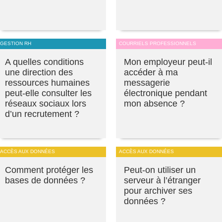
GESTION RH
COURRIELS PROFESSIONNELS
A quelles conditions
Mon employeur peut-il
une direction des
accéder à ma
ressources humaines
messagerie
peut-elle consulter les
électronique pendant
réseaux sociaux lors
mon absence ?
d’un recrutement ?
ACCÈS AUX DONNÉES
ACCÈS AUX DONNÉES
Comment protéger les
Peut-on utiliser un
bases de données ?
serveur à l’étranger
pour archiver ses
données ?