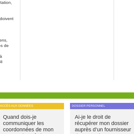
tation,
doivent
ens,
es de
à
li
ACCÈS AUX DONNÉES
DOSSIER PERSONNEL
Quand dois-je
Ai-je le droit de
communiquer les
récupérer mon dossier
coordonnées de mon
auprès d’un fournisseur