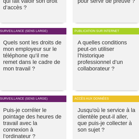
qui fait valoir son droit
pour servir de preuve ?
d’accès ?
SURVEILLANCE (SENS LARGE)
PUBLICATION SUR INTERNET
Quels sont les droits de
A quelles conditions
mon employeur sur le
peut-on utiliser
téléphone qu’il me
l’historique
remet dans le cadre de
professionnel d’un
mon travail ?
collaborateur ?
SURVEILLANCE (SENS LARGE)
ACCÈS AUX DONNÉES
Puis-je corréler le
Jusqu'où le service à la
pointage des heures de
clientèle peut-il aller,
travail avec la
que puis-je collecter à
connexion à
son sujet ?
l’ordinateur ?