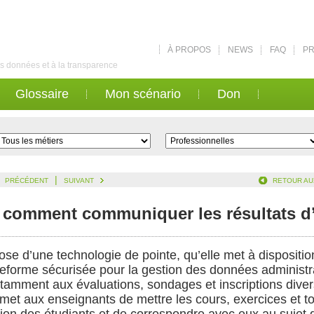
À PROPOS
NEWS
FAQ
PR
des données et à la transparence
Glossaire
Mon scénario
Don
|
PRÉCÉDENT
SUIVANT
RETOUR AU
t comment communiquer les résultats 
ose d’une technologie de pointe, qu’elle met à dispositi
teforme sécurisée pour la gestion des données administr
notamment aux évaluations, sondages et inscriptions dive
ermet aux enseignants de mettre les cours, exercices et 