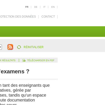
FR
DE
IT
EN
OTECTION DES DONNÉES
CONTACT
RÉINITIALISER
|
X RÉSULTATS
TÉLÉCHARGER EN PDF
d’examens ?
on tant des enseignants que
atives, gérée par
rses, tandis qu’un espace
toute documentation