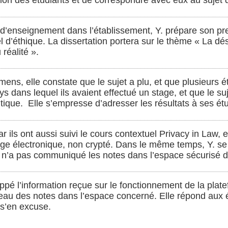
ion des étudiants et de correspondre avec eux au sujet 
d’enseignement dans l’établissement, Y. prépare son p
l d’éthique. La dissertation portera sur le thème « La d
réalité ».
ens, elle constate que le sujet a plu, et que plusieurs ét
s dans lequel ils avaient effectué un stage, et que le suje
tique. Elle s’empresse d’adresser les résultats à ses étu
car ils ont aussi suivi le cours contextuel Privacy in Law, e
e électronique, non crypté. Dans le même temps, Y. se fa
le n’a pas communiqué les notes dans l’espace sécurisé d
appé l’information reçue sur le fonctionnement de la plate
ableau des notes dans l’espace concerné. Elle répond aux 
t s’en excuse.