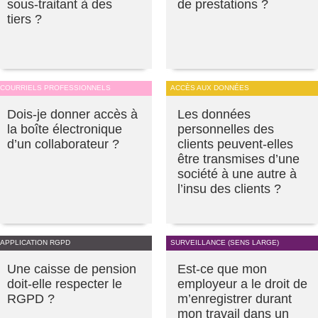
sous-traitant à des
de prestations ?
tiers ?
COURRIELS PROFESSIONNELS
ACCÈS AUX DONNÉES
Dois-je donner accès à
Les données
la boîte électronique
personnelles des
d’un collaborateur ?
clients peuvent-elles
être transmises d’une
société à une autre à
l’insu des clients ?
APPLICATION RGPD
SURVEILLANCE (SENS LARGE)
Une caisse de pension
Est-ce que mon
doit-elle respecter le
employeur a le droit de
RGPD ?
m’enregistrer durant
mon travail dans un